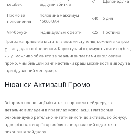
x1
Щопонеділка
кешбек
від суми збитків
Промо за
половина максимум
x40
5 дня
поповнення
15000 UAH
VIP-бонуси
Індивідуальні оферти
x25
Постійно
Програма привілеїв містить із восьми ступенів, кожний з котрих
надає додаткові переваги. Користувачі отримують очки від бет,
котрі можливо обміняти за реальні виплати чи ексклюзивні
промо. Чим більший ранг, настільки кращі можливості виводу та
індивідуальний менеджер.
Нюанси Активації Промо
Всі промо-пропозиції містять ясні правила вейджеру, які
детально викладені в правилах усякої акції. Платформа
рекомендуємо ретельно читати вимоги до активацією бонусу,
адже різні категорії ігор роблять неоднаковий відсоток в
виконання вейджеру.