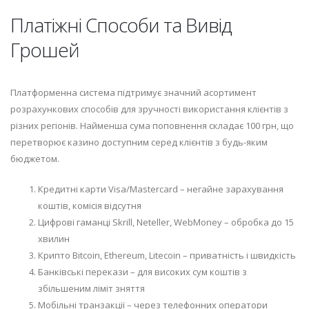
Платіжні Способи та Вивід
Грошей
Платформенна система підтримує значний асортимент
розрахункових способів для зручності використання клієнтів з
різних регіонів. Найменша сума поповнення складає 100 грн, що
перетворює казино доступним серед клієнтів з будь-яким
бюджетом.
Кредитні карти Visa/Mastercard – негайне зарахування
коштів, комісія відсутня
Цифрові гаманці Skrill, Neteller, WebMoney – обробка до 15
хвилин
Крипто Bitcoin, Ethereum, Litecoin – приватність і швидкість
Банківські перекази – для високих сум коштів з
збільшеним ліміт зняття
Мобільні транзакції – через телефонних оператори