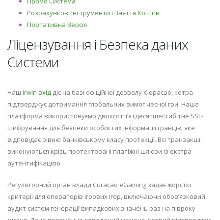
Промо Система
Розрахункові Інструменти і Зняття Коштів
Портативна Версія
Ліцензування і Безпека даних
Системи
Наш
irwin вхід
діє на базі офіційної дозволу Кюрасао, котра
підтверджує дотримання глобальних вимог чесної гри. Наша
платформа використовуємо двохсотп’ятдесятшестибітне SSL-
шифрування для безпеки особистих інформації гравців, яке
відповідає рівню банківському класу протекції. Всі транзакції
виконуються крізь протектовані платіжні шлюзи із екстра
аутентифікацією.
Регуляторний орган влади Curacao eGaming задає жорсткі
критерії для операторів ігрових ігор, включаючи обов’язковий
аудит систем генерації випадкових значень раз на півроку