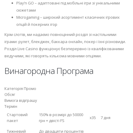
Play’n GO – адаптовані під мобільні ігри зі унікальними
сюжетами
Microgaming – широкий асортимент класичних ігрових
опцій й покерних ігор
Крім слотів, ми надаємо повноцінний розділ зі настільними
іграми: рулет, блекджек, баккара онлайн, покер і їхні різновиди.
Розділ Live Casino функціонує безперервно із кваліфікованими
ведучими, які говорять кількома мовними опціями.
Винагородна Програма
Категорія Промо
Обсяг
Вимога відіграшу
Термін
Стартовий
150% в розмірі до 50000
x35
7 дня
пакет
грн + двісті FS
Тижневий
До двадцяти процентів