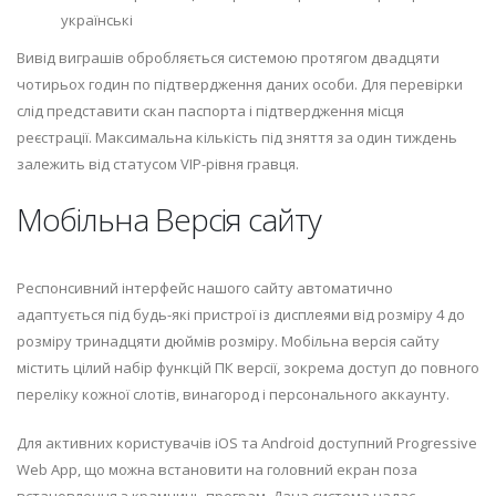
українські
Вивід виграшів обробляється системою протягом двадцяти
чотирьох годин по підтвердження даних особи. Для перевірки
слід представити скан паспорта і підтвердження місця
реєстрації. Максимальна кількість під зняття за один тиждень
залежить від статусом VIP-рівня гравця.
Мобільна Версія сайту
Респонсивний інтерфейс нашого сайту автоматично
адаптується під будь-які пристрої із дисплеями від розміру 4 до
розміру тринадцяти дюймів розміру. Мобільна версія сайту
містить цілий набір функцій ПК версії, зокрема доступ до повного
переліку кожної слотів, винагород і персонального аккаунту.
Для активних користувачів iOS та Android доступний Progressive
Web App, що можна встановити на головний екран поза