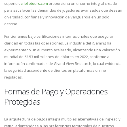
superior.
criollotours.com
proporciona un entorno integral creado
para satisfacer las demandas de jugadores avanzados que desean
diversidad, confianza y innovación de vanguardia en un solo
destino.
Funcionamos bajo certificaciones internacionales que aseguran
claridad en todas las operaciones. La industria del iGaming ha
experimentado un aumento acelerado, alcanzando una valoración
mundial de 63.53 mil millones de dólares en 2022, conforme a
información confirmados de Grand View Research, lo cual evidencia
la seguridad ascendente de clientes en plataformas online
reguladas.
Formas de Pago y Operaciones
Protegidas
La arquitectura de pagos integra múltiples alternativas de ingreso y
retiro, adaptándose a las preferencias territoriales de nuestros