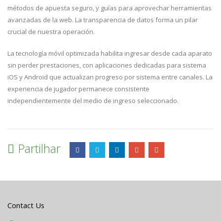
métodos de apuesta seguro, y guías para aprovechar herramientas
avanzadas de la web. La transparencia de datos forma un pilar
crucial de nuestra operación.
La tecnología móvil optimizada habilita ingresar desde cada aparato
sin perder prestaciones, con aplicaciones dedicadas para sistema
iOS y Android que actualizan progreso por sistema entre canales. La
experiencia de jugador permanece consistente
independientemente del medio de ingreso seleccionado.
Partilhar
Contact Us