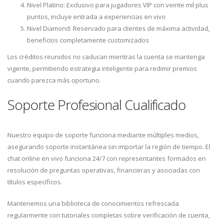
Nivel Platino: Exclusivo para jugadores VIP con veinte mil plus
puntos, incluye entrada a experiencias en vivo
Nivel Diamond: Reservado para clientes de máxima actividad,
beneficios completamente customizados
Los créditos reunidos no caducan mientras la cuenta se mantenga
vigente, permitiendo estrategia inteligente para redimir premios
cuando parezca más oportuno.
Soporte Profesional Cualificado
Nuestro equipo de soporte funciona mediante múltiples medios,
asegurando soporte instantánea sin importar la región de tiempo. El
chat online en vivo funciona 24/7 con representantes formados en
resolución de preguntas operativas, financieras y asociadas con
títulos específicos.
Mantenemos una biblioteca de conocimientos refrescada
regularmente con tutoriales completas sobre verificación de cuenta,