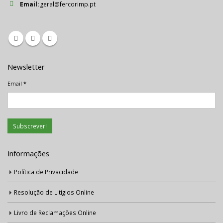
Email:
geral@fercorimp.pt
Newsletter
Email
*
Informações
Política de Privacidade
Resolução de Litígios Online
Livro de Reclamações Online