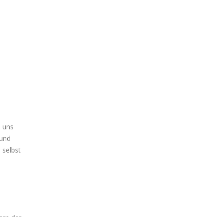
s uns
 und
 selbst