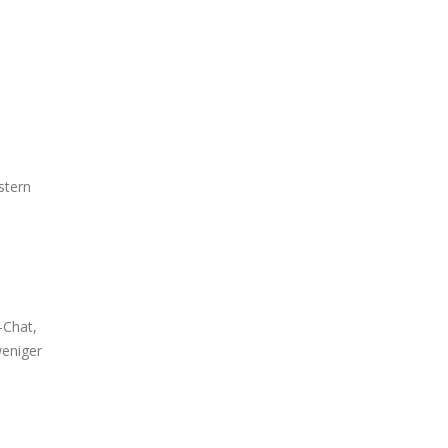
stern
-Chat,
weniger