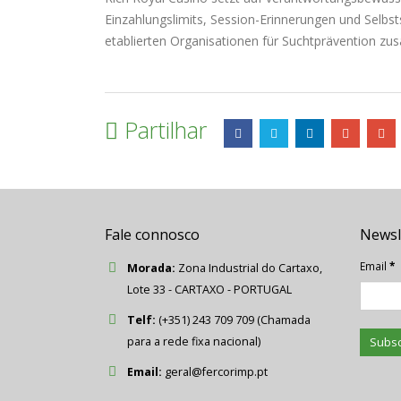
Einzahlungslimits, Session-Erinnerungen und Selbs
etablierten Organisationen für Suchtprävention z
Partilhar
Fale connosco
Newsl
Email
*
Morada:
Zona Industrial do Cartaxo,
Lote 33 - CARTAXO - PORTUGAL
Telf:
(+351) 243 709 709 (Chamada
para a rede fixa nacional)
Email:
geral@fercorimp.pt