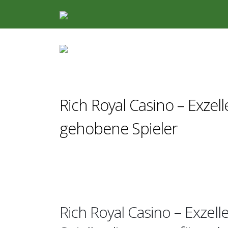
Rich Royal Casino – Exze
gehobene Spieler
Rich Royal Casino – Exzel