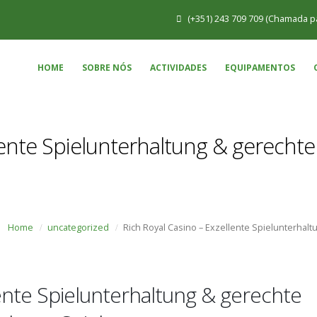
(+351) 243 709 709 (Chamada pa
HOME
SOBRE NÓS
ACTIVIDADES
EQUIPAMENTOS
llente Spielunterhaltung & gerecht
Home
uncategorized
Rich Royal Casino – Exzellente Spielunterha
lente Spielunterhaltung & gerechte