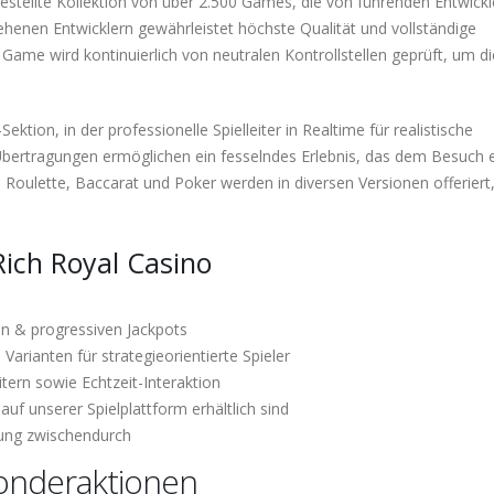
estellte Kollektion von über 2.500 Games, die von führenden Entwickl
enen Entwicklern gewährleistet höchste Qualität und vollständige
Game wird kontinuierlich von neutralen Kontrollstellen geprüft, um di
ktion, in der professionelle Spielleiter in Realtime für realistische
bertragungen ermöglichen ein fesselndes Erlebnis, das dem Besuch e
k, Roulette, Baccarat und Poker werden in diversen Versionen offeriert
Rich Royal Casino
n & progressiven Jackpots
 Varianten für strategieorientierte Spieler
itern sowie Echtzeit-Interaktion
 auf unserer Spielplattform erhältlich sind
ltung zwischendurch
onderaktionen