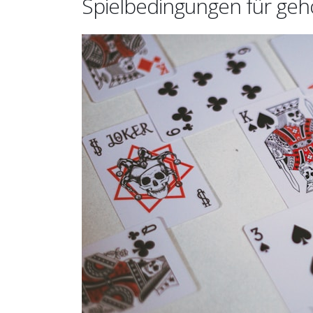
Spielbedingungen für geh