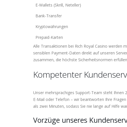
E-Wallets (Skrill, Neteller)
Bank-Transfer
Kryptowährungen
Prepaid-Karten
Alle Transaktionen bei Rich Royal Casino werden m
sensiblen Payment-Daten direkt auf unseren Servern,
zusammen, die höchste Sicherheitsnormen erfüllen
Kompetenter Kundenservi
Unser mehrsprachiges Support-Team steht Ihnen 24
E-Mail oder Telefon – wir beantworten Ihre Fragen 
als zwei Minuten, sodass Sie nie lange auf Hilfe w
Vorzüge unseres Kundenserv