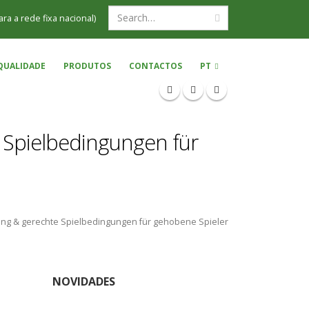
ra a rede fixa nacional)
QUALIDADE
PRODUTOS
CONTACTOS
PT
e Spielbedingungen für
ltung & gerechte Spielbedingungen für gehobene Spieler
NOVIDADES