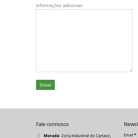
Informações adicionais
Fale connosco
Newsl
Email
*
Morada:
Zona Industrial do Cartaxo,