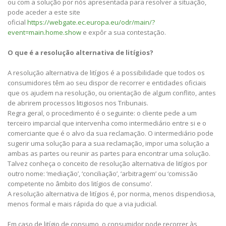
ou com a solução por nós apresentada para resolver a situação,
pode aceder a este site
oficial
https://webgate.ec.europa.eu/odr/main/?
event=main.home.show
e expôr a sua contestação.
O que é a resolução alternativa de litígios?
A resolução alternativa de litígios é a possibilidade que todos os
consumidores têm ao seu dispor de recorrer e entidades oficiais
que os ajudem na resolução, ou orientação de algum conflito, antes
de abrirem processos litigiosos nos Tribunais.
Regra geral, o procedimento é o seguinte: o cliente pede a um
terceiro imparcial que intervenha como intermediário entre si e o
comerciante que é o alvo da sua reclamação. O intermediário pode
sugerir uma solução para a sua reclamação, impor uma solução a
ambas as partes ou reunir as partes para encontrar uma solução.
Talvez conheça o conceito de resolução alternativa de litígios por
outro nome: ‘mediação’, ‘conciliação’, ‘arbitragem’ ou ‘comissão
competente no âmbito dos litígios de consumo’.
A resolução alternativa de litígios é, por norma, menos dispendiosa,
menos formal e mais rápida do que a via judicial.
Em caso de litígio de consumo, o consumidor pode recorrer às