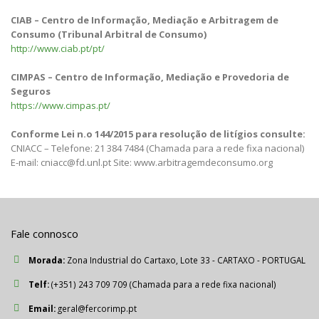
CIAB – Centro de Informação, Mediação e Arbitragem de
Consumo (Tribunal Arbitral de Consumo)
http://www.ciab.pt/pt/
CIMPAS – Centro de Informação, Mediação e Provedoria de
Seguros
https://www.cimpas.pt/
Conforme Lei n.o 144/2015 para resolução de litígios consulte:
CNIACC – Telefone: 21 384 7484 (Chamada para a rede fixa nacional)
E-mail: cniacc@fd.unl.pt Site: www.arbitragemdeconsumo.org
Fale connosco
Morada:
Zona Industrial do Cartaxo, Lote 33 - CARTAXO - PORTUGAL
Telf:
(+351) 243 709 709 (Chamada para a rede fixa nacional)
Email:
geral@fercorimp.pt