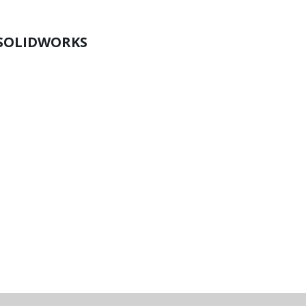
SOLIDWORKS
m / Z=600 mm
 roscados interiores e exteriores; sutas).