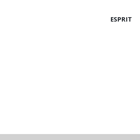
ESPRIT
Máquina tri
Diverso equipamento de metrologia (micróm