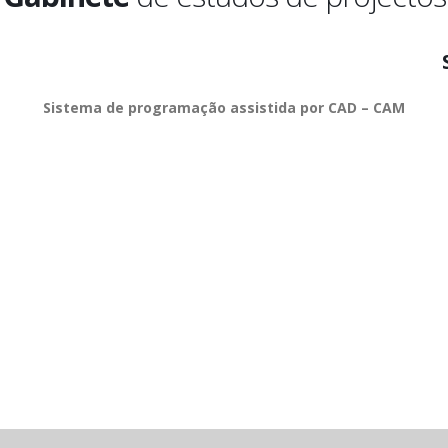
Sistema de programação assistida por CAD – CAM
Equipamento
de Medição
dimensional CMM com capacidade de medição X=700mm / Y=600 m
Projector de Prefis – PJ 300 | Rugosímetro
etros de interiores e exteriores; comparadores; paquímetros; calibres
Detecção de fissuras por líquidos penetrantes.