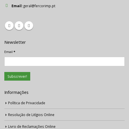
Email:
geral@fercorimp.pt
Newsletter
Email
*
Informações
Política de Privacidade
Resolução de Litígios Online
Livro de Reclamações Online