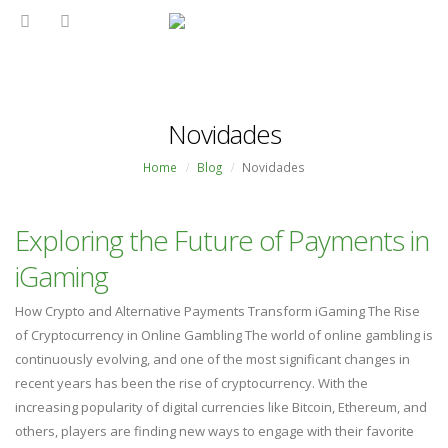
Novidades
Home
Blog
Novidades
Exploring the Future of Payments in
iGaming
How Crypto and Alternative Payments Transform iGaming The Rise
of Cryptocurrency in Online Gambling The world of online gambling is
continuously evolving, and one of the most significant changes in
recent years has been the rise of cryptocurrency. With the
increasing popularity of digital currencies like Bitcoin, Ethereum, and
others, players are finding new ways to engage with their favorite