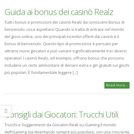
Guida ai bonus dei casinò Realz
Tutti i bonus e promozioni dei casinò Realz da conoscere Bonus di
benvenuto: cosa aspettarsi Quando si tratta di entrare nel mondo
del gioco online, uno dei principali incentivi offerti dai casinò è il
bonus di benvenuto. Questo tipo di promozione è pensato per
attrarre nuovi giocatori e può variare significativamente tra i diversi
operatori. I casinò Realz, ad esempio, offrono bonus che possono
includere un certo ammontare di denaro extra o giri gratuiti sui giochi
più popolari. È fondamentale leggere [...]
Read more...
Consigli dai Giocatori: Trucchi Utili
Trucchi e Suggerimenti da Giocatori Reali su iGaming Il mondo
dell’iGaming sta diventando sempre più popolare, con una crescente