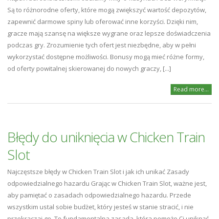
Są to różnorodne oferty, które mogą zwiększyć wartość depozytów,
zapewnić darmowe spiny lub oferować inne korzyści. Dzięki nim,
gracze mają szansę na większe wygrane oraz lepsze doświadczenia
podczas gry. Zrozumienie tych ofert jest niezbędne, aby w pełni
wykorzystać dostępne możliwości. Bonusy mogą mieć różne formy,
od oferty powitalnej skierowanej do nowych graczy, [...]
Read more...
Błędy do uniknięcia w Chicken Train
Slot
Najczęstsze błędy w Chicken Train Slot i jak ich unikać Zasady
odpowiedzialnego hazardu Grając w Chicken Train Slot, ważne jest,
aby pamiętać o zasadach odpowiedzialnego hazardu. Przede
wszystkim ustal sobie budżet, który jesteś w stanie stracić, i nie
przekraczaj go. To fundamentalna zasada, która pomoże Ci uniknąć