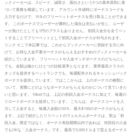
ックメーカーは、スピード、誠実さ、面白さという3つの基本原則に基
づいて業務を構築しています。 アカウント作成時にボーナスコードを
入力するだけで、10＄のフリーベットボーナスを受け取ることができま
す。 このボーナスでユーザーが勝利した場合は支払いが生じ、ユーザ
ーが負けたとしても1円のプラスもありません。 初回入金分を全てベッ
トすることでフリーベットとして初回入金ボーナスが付与されます。
リンク そこで本記事では、これからブックメーカーに登録する方に向
けて、お得な入金不要ボーナスがもらえるおすすめのブックメーカーを
紹介していきます。 フリーべットや入金マッチボーナスのどちらにし
ても、金額は確かにひとつの比較基準となります。 業界最高クラスの
オッズを提供するベットランクでも、毎週配布されるキャッシュバック
ボーナスを提供しています。 ではここからは、上のボーナスの種類に
ついて、実際にどのようなボーナスがもらえるのかについて見ていきた
いと思います。 10betでは、上記の初回入金ボーナスに加えて、毎週の
リロードボーナスを提供しています。 こちらは、ボーナスコードを入
力して入金すると、毎週入金額の30％、最大$100のボーナスがもらえ
ます。 上記で紹介したリリベットのウェルカムボーナスは、実は「初
回入金」限定ではなく、ボーナス有効期限以内であれば、何回目の入金
でもOKな「入金ボーナス」です。 最高で3,000ドルまで貰えるボーナス